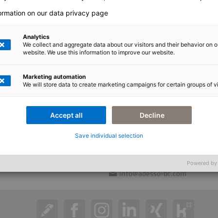
 jövőben is megállják a helyüket a transzformáció
formation on our data privacy page
udásunkat és magabiztos szakértelmünket az SAP ipará
Analytics
We collect and aggregate data about our visitors and their behavior on o
website. We use this information to improve our website.
Marketing automation
We will store data to create marketing campaigns for certain groups of vi
Accept all
Decline
Save individual selection
ess consulting AG
Kapcsolat
+49 (0) 231 7000 2000
ing-Str. 11
Powered by
info@adesso-bc.com
n