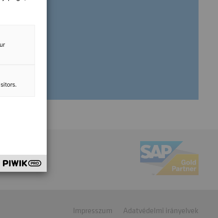
gi
ur
sitors.
Impresszum
Adatvédelmi irányelvek