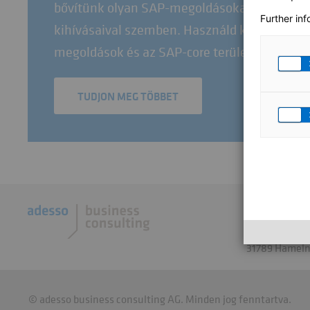
bővítünk olyan SAP-megoldásokat, amelyek a
Further in
kihívásaival szemben. Használd ki átfogó t
megoldások és az SAP-core területén!
TUDJON MEG TÖBBET
adesso busin
Robert-Hensel
31789 Hamel
© adesso business consulting AG. Minden jog fenntartva.