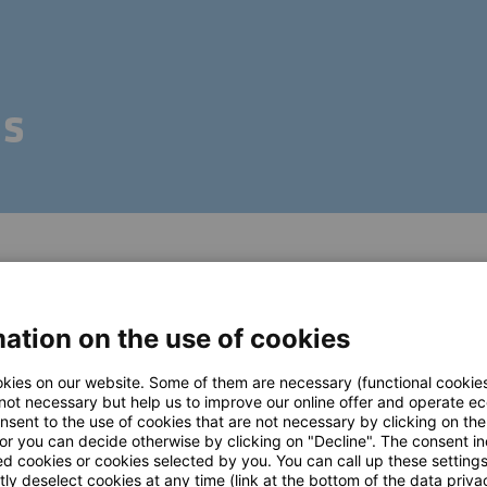
ás
mítani a keresést vagy használja a fenti navigációt, ho
ation on the use of cookies
kies on our website. Some of them are necessary (functional cookies
 not necessary but help us to improve our online offer and operate ec
nsent to the use of cookies that are not necessary by clicking on th
atégiádat testreszabott SAP-architektúrává alakítja.
 or you can decide otherwise by clicking on "Decline". The consent in
s értéklánc mentén, és veled együtt implementálunk va
ed cookies or cookies selected by you. You can call up these setting
ly deselect cookies at any time (link at the bottom of the data priva