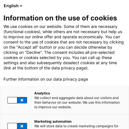
English
Information on the use of cookies
ÖSSZES BEJEGYZÉS ERRŐL:
IT Service
We use cookies on our website. Some of them are necessary
(functional cookies), while others are not necessary but help us
to improve our online offer and operate economically. You can
consent to the use of cookies that are not necessary by clicking
on the "Accept all" button or you can decide otherwise by
clicking on "Decline". The consent includes all pre-selected
cookies or cookies selected by you. You can call up these
settings and also subsequently deselect cookies at any time
(link at the bottom of the data privacy page).
Further information on our data privacy page
Analytics
We collect and aggregate data about our visitors and
their behavior on our website. We use this information
to improve our website.
12. május 2026
|
SAP
Marketing automation
Miként építettünk fel egy kiemelkedő
We will store data to create marketing campaigns for