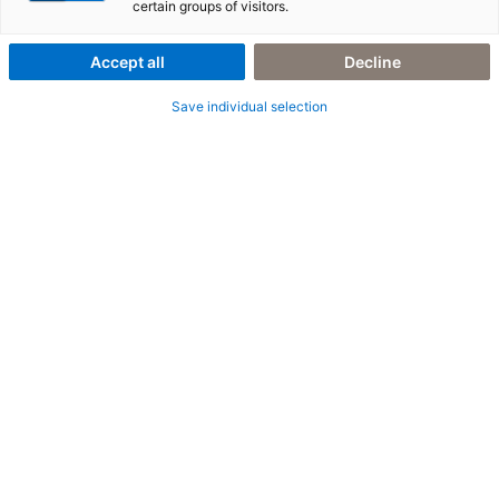
szolgáltatást
certain groups of visitors.
Accept all
Decline
Save individual selection
SAP az igényeidre szabva
Az adesso business consulting a vállalati stratégiádat
testreszabott SAP-architektúrává alakítja. Elemezzük
a vállalati folyamataidat a teljes értéklánc mentén, és
veled együtt implementálunk vagy bővítünk olyan
SAP-megoldásokat, amelyek a jövőben is megállják a
helyüket a transzformáció kihívásaival szemben.
Használd ki átfogó tudásunkat és magabiztos
szakértelmünket az SAP iparági megoldások és az
SAP-core területén!
TUDJON MEG TÖBBET