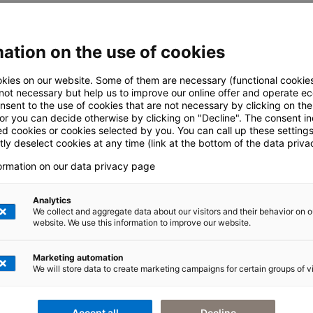
ation on the use of cookies
kies on our website. Some of them are necessary (functional cookies
 not necessary but help us to improve our online offer and operate ec
nsent to the use of cookies that are not necessary by clicking on th
 or you can decide otherwise by clicking on "Decline". The consent in
ed cookies or cookies selected by you. You can call up these setting
ly deselect cookies at any time (link at the bottom of the data priva
formation on our data privacy page
Analytics
We collect and aggregate data about our visitors and their behavior on o
website. We use this information to improve our website.
atégiádat testreszabott SAP-architektúrává alakítja.
Marketing automation
We will store data to create marketing campaigns for certain groups of vi
s értéklánc mentén, és veled együtt implementálunk va
 jövőben is megállják a helyüket a transzformáció
Accept all
Decline