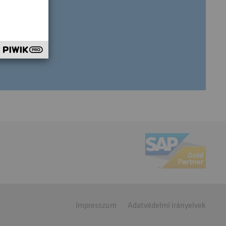
gi
Impresszum
Adatvédelmi irányelvek