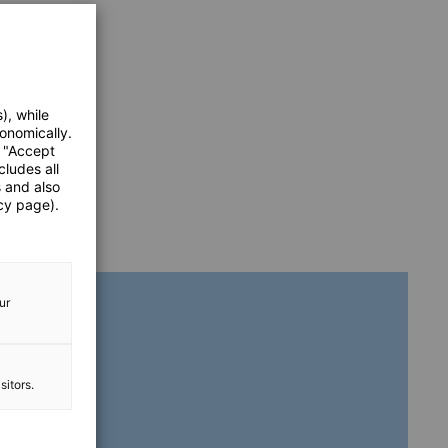
), while
onomically.
e "Accept
cludes all
s and also
cy page).
ur
sitors.
gy