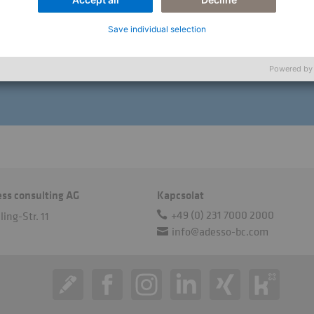
udásunkat és magabiztos szakértelmünket az SAP ipará
Save individual selection
Powered by
ess consulting AG
Kapcsolat
+49 (0) 231 7000 2000
ing-Str. 11
info@adesso-bc.com
n