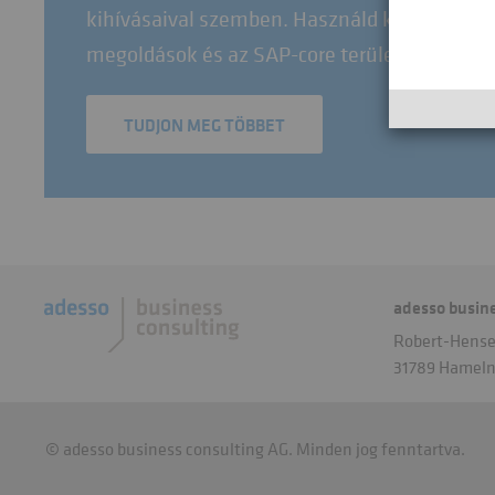
kihívásaival szemben. Használd ki átfogó t
megoldások és az SAP-core területén!
TUDJON MEG TÖBBET
adesso busin
Robert-Hensel
31789 Hamel
© adesso business consulting AG. Minden jog fenntartva.