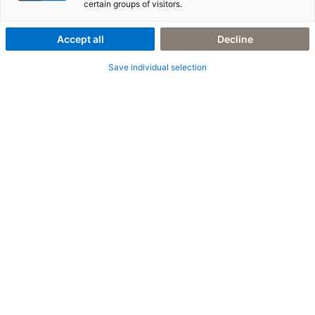
certain groups of visitors.
Accept all
Decline
Save individual selection