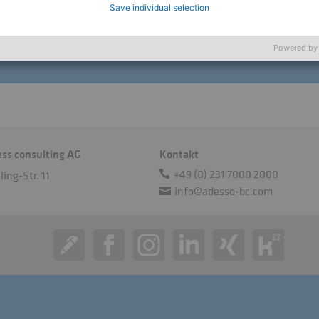
Save individual selection
Powered by
ess consulting AG
Kontakt
+49 (0) 231 7000 2000
ing-Str. 11
info@adesso-bc.com
n