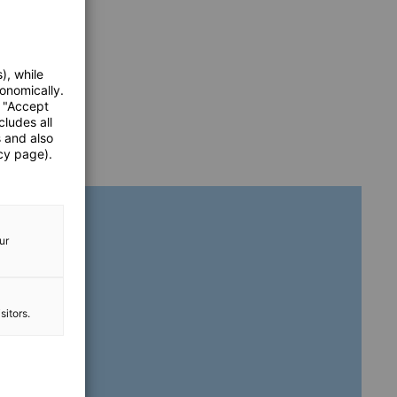
), while
onomically.
e "Accept
cludes all
s and also
cy page).
ur
sitors.