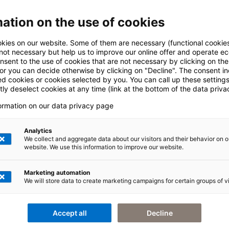
ation on the use of cookies
kies on our website. Some of them are necessary (functional cookies
 not necessary but help us to improve our online offer and operate ec
nsent to the use of cookies that are not necessary by clicking on th
 or you can decide otherwise by clicking on "Decline". The consent in
ed cookies or cookies selected by you. You can call up these setting
ly deselect cookies at any time (link at the bottom of the data priva
formation on our data privacy page
en
Analytics
We collect and aggregate data about our visitors and their behavior on o
website. We use this information to improve our website.
Unternehmens­strategie in eine passgenaue SAP-
­prozesse entlang der gesamten Wertschöpfungskette
Marketing automation
We will store data to create marketing campaigns for certain groups of vi
en gemeinsam SAP-Lösungen, die auch in Zukunft den
dhalten. Profitieren Sie von unserem umfassenden
Accept all
Decline
 für SAP-Industrielösungen und im SAP-Core-Bereich!