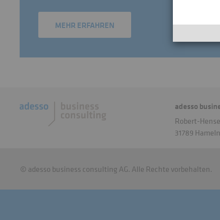
MEHR ERFAHREN
adesso busin
Robert-Hensel
31789 Hamel
© adesso business consulting AG. Alle Rechte vorbehalten.