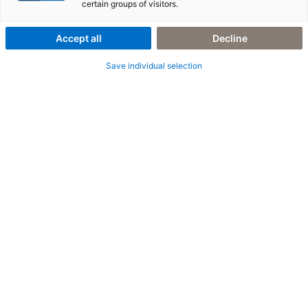
Regulierungswende
certain groups of visitors.
Accept all
Decline
Save individual selection
Wir sind die SAP-Architekten
adesso business consulting übersetzt Ihre
Unternehmens­strategie in eine passgenaue SAP-
Architektur. Wir analysieren Unternehmens­prozesse
entlang der gesamten Wertschöpfungskette und
implementieren oder erweitern mit Ihnen gemeinsam
SAP-Lösungen, die auch in Zukunft den
Herausforderungen der Transformation standhalten.
Profitieren Sie von unserem umfassenden Know-how
und unserer souveränen Expertise für SAP-
Industrielösungen und im SAP-Core-Bereich!