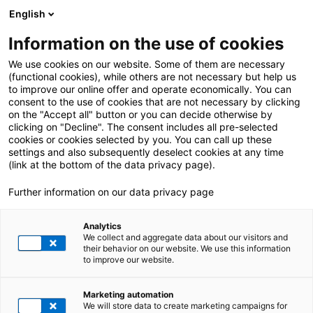
English
Information on the use of cookies
ALLE BEITRÄGE ÜBER:
Rechnungswende
We use cookies on our website. Some of them are necessary
(functional cookies), while others are not necessary but help us
to improve our online offer and operate economically. You can
consent to the use of cookies that are not necessary by clicking
on the "Accept all" button or you can decide otherwise by
clicking on "Decline". The consent includes all pre-selected
cookies or cookies selected by you. You can call up these
settings and also subsequently deselect cookies at any time
(link at the bottom of the data privacy page).
Further information on our data privacy page
Analytics
We collect and aggregate data about our visitors and
their behavior on our website. We use this information
to improve our website.
25. Juni 2025
|
All Industries
,
E-Invoicing
,
SAP DRC
Marketing automation
E-Invoicing in UK: Zwischen Status Quo und
We will store data to create marketing campaigns for