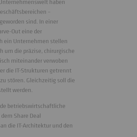
er Unternehmenswelt haben
eschäftsbereichen –
geworden sind. In einer
arve-Out eine der
ch ein Unternehmen stellen
h um die präzise, chirurgische
nisch miteinander verwoben
r die IT-Strukturen getrennt
 stören. Gleichzeitig soll die
tellt werden.
de betriebswirtschaftliche
d dem Share Deal
n die IT-Architektur und den