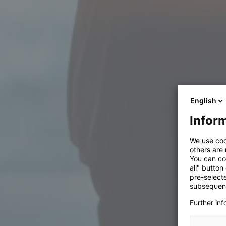
English
Inform
We use coo
others are
You can co
all" button
pre-select
subsequent
Further in