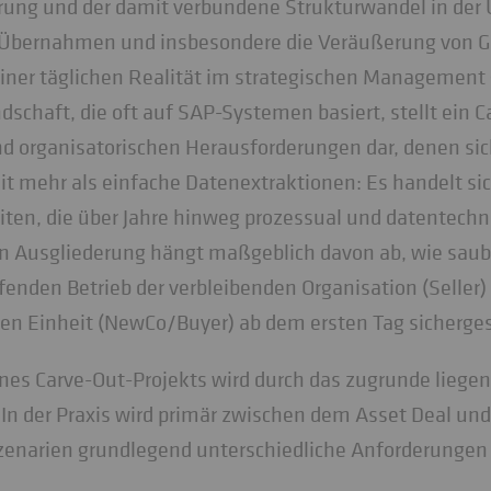
ierung und der damit verbundene Strukturwandel in d
, Übernahmen und insbesondere die Veräußerung von G
iner täglichen Realität im strategischen Management 
dschaft, die oft auf SAP-Systemen basiert, stellt ein C
d organisatorischen Herausforderungen dar, denen si
t mehr als einfache Datenextraktionen: Es handelt sic
ten, die über Jahre hinweg prozessual und datentech
en Ausgliederung hängt maßgeblich davon ab, wie saube
nden Betrieb der verbleibenden Organisation (Seller) zu
uen Einheit (NewCo/Buyer) ab dem ersten Tag sicherges
nes Carve-Out-Projekts wird durch das zugrunde liegen
 In der Praxis wird primär zwischen dem Asset Deal un
zenarien grundlegend unterschiedliche Anforderungen a