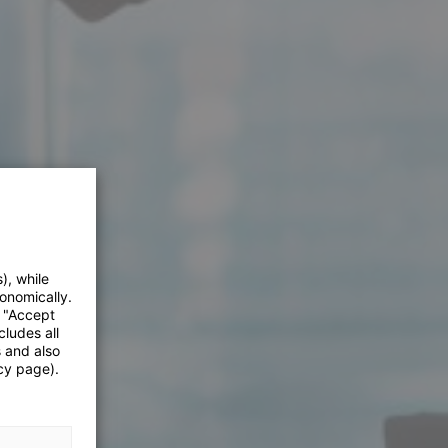
), while
onomically.
e "Accept
cludes all
s and also
cy page).