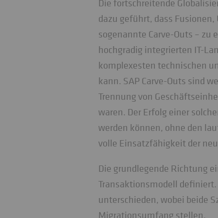
Die fortschreitende Globalis
dazu geführt, dass Fusionen
sogenannte Carve-Outs – zu e
hochgradig integrierten IT-Lan
komplexesten technischen un
kann. SAP Carve-Outs sind wei
Trennung von Geschäftseinhei
waren. Der Erfolg einer solch
werden können, ohne den laufe
volle Einsatzfähigkeit der ne
Die grundlegende Richtung ei
Transaktionsmodell definiert.
unterschieden, wobei beide S
Migrationsumfang stellen.