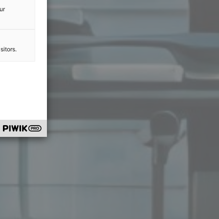
ur
sitors.