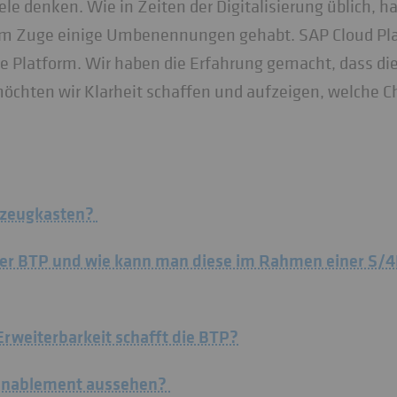
iele denken. Wie in Zeiten der Digitalisierung üblich, ha
sem Zuge einige Umbenennungen gehabt. SAP Cloud Pl
e Platform. Wir haben die Erfahrung gemacht, dass die
möchten wir Klarheit schaffen und aufzeigen, welche 
rkzeugkasten?
n der BTP und wie kann man diese im Rahmen einer S
Erweiterbarkeit schafft die BTP?
s Enablement aussehen?