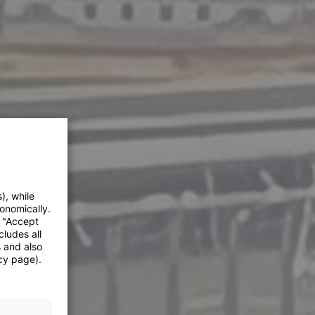
), while
onomically.
e "Accept
cludes all
s and also
cy page).