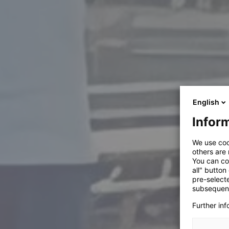
English
Inform
We use coo
others are
You can co
all" button
pre-select
subsequent
Further in