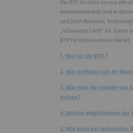
Die BTP ist nicht so neu wie v
weiterentwickelt und in die
und jetzt Business Technologi
„schwarzes Loch“ ist. Daher 
BTP für Unternehmen bietet.
1. Was ist die BTP ?
2. Was befindet sich im We
3. Was sind die Vorteile vo
nutzen?
4. Welche Möglichkeiten der 
5. Wie kann ein technische