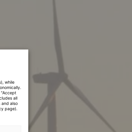
), while
onomically.
e "Accept
cludes all
s and also
cy page).