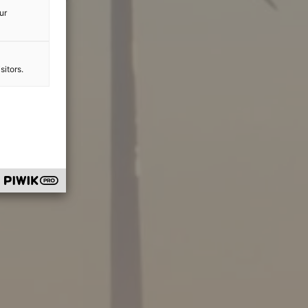
ur
sitors.