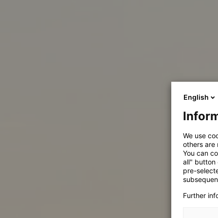
English
Inform
We use coo
others are
You can co
all" button
pre-select
subsequent
Further in